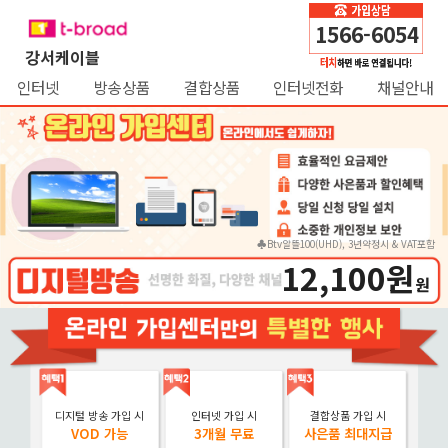
1566-6054
강서케이블
인터넷
방송상품
결합상품
인터넷전화
채널안내
♣Btv알뜰100(UHD), 3년약정시 & VAT포함
12,100원
원
디지털 방송 가입 시
인터넷 가입 시
결합상품 가입 시
VOD 가능
3개월 무료
사은품 최대지급