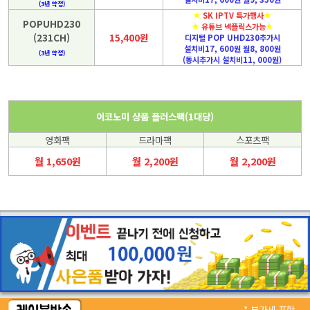
(3년 약정)
SK IPTV 특가행사
POPUHD230
유튜브 넥플릭스가능
(231CH)
15,400원
디지털 POP UHD230추가시
설치비17, 600원 월8, 800원
(3년 약정)
(동시추가시 설치비11, 000원)
이코노미 상품 플러스팩(1대당)
영화팩
드라마팩
스포츠팩
월 1,650원
월 2,200원
월 2,200원
* 부가세 포함