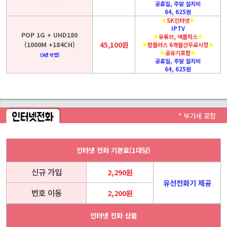
공휴일, 주말 설치비
64, 625원
SK인터넷
IPTV
POP 1G + UHD180
유튜브, 넥플릭스
(1000M +184CH)
45,100원
팝플러스 6개월간무료시청
공유기포함
(3년 약정)
공휴일, 주말 설치비
64, 625원
* 부가세 포함
인터넷 전화 기본료(1대당)
신규 가입
2,290원
유선전화기 제공
번호 이동
2,200원
인터넷 전화 상품