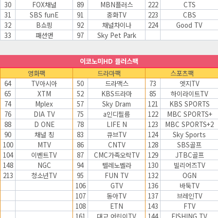
30
FOX채널
89
MBN플러스
222
CTS
31
SBS funE
91
중화TV
223
CBS
32
B쇼핑
92
채널차이나
224
Good TV
33
패션앤
97
Sky Pet Park
이코노미HD 플러스팩
영화팩
드라마팩
스포츠팩
64
TV아시아
50
드라맥스
73
엣지TV
65
XTM
52
KBS드라마
85
하이라이트TV
74
Mplex
57
Sky Dram
121
KBS SPORTS
76
DIA TV
75
a인디필름
122
MBC SPORTS+
88
D ONE
78
LIFE N
123
MBC SPORTS+2
90
채널 칭
83
큐브TV
124
Sky Sports
100
MTV
86
CNTV
128
SBS골프
104
이벤트TV
87
CMC가족오락TV
129
JTBC골프
148
NGC
94
텔레노벨라
130
빌리어즈TV
213
청소년TV
95
FUN TV
132
OGN
106
GTV
136
바둑TV
107
동아TV
137
브레인TV
108
ETN
143
FTV
161
대교 어린이TV
144
FISHING TV