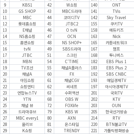
9
KBS1
42
W쇼핑
140
ONT
10
GS SHOP
43
MBC드라마
141
TVis
11
MBC
44
코미디TV
142
Sky Travel
12
롯데홈쇼핑
45
JTBC2
155
쿠키TV
13
E채널
46
O tvN
158
에듀키즈
14
NS홈쇼핑
47
OCN
163
Nick
15
홈앤쇼핑
48
NS SHOP+
165
카툰네트워크
16
tvN
49
SBS드라마
167
챔프
17
JTBC
51
스크린
168
투니버스
18
MBN
54
C'TIME
182
EBS Plus 1
19
TV조선
55
채널A플러스
183
EBS Plus 2
20
채널A
60
FX
192
SBS CNBC
21
아임쇼핑
61
채널CGV
193
매일경제TV
22
쇼핑엔티
62
씨네프
197
아시아경제TV
23
연합뉴스TV
63
수퍼액션
201
국회TV
24
YTN
68
OBS W
202
KTV
25
채널 뷰
72
FOXlife
203
OUN
26
드라마큐브
79
KBS W
205
한국선거방송
27
MBC every1
80
AXN
214
RTV
28
올리브
81
온스타일
220
BTN불교TV
29
K쇼핑
82
TRENDY
221
가톨릭평화방송