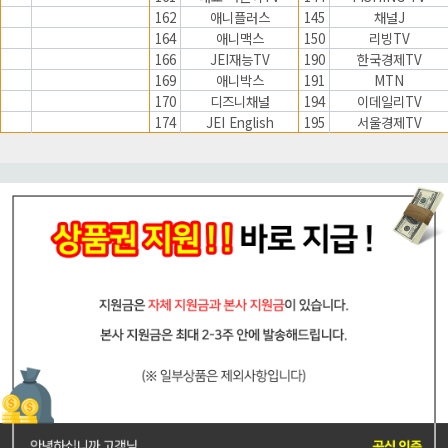
162
애니플러스
145
채널J
164
애니맥스
150
리빙TV
166
JEI재능TV
190
한국경제TV
169
애니박스
191
MTN
170
디즈니채널
194
이데일리TV
174
JEI English
195
서울경제TV