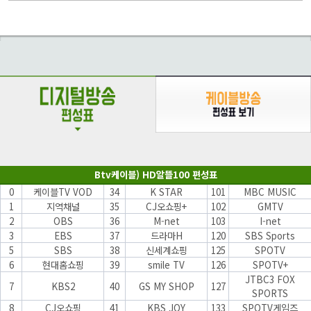
Btv케이블) HD알뜰100 편성표
0
케이블TV VOD
34
K STAR
101
MBC MUSIC
1
지역채널
35
CJ오쇼핑+
102
GMTV
2
OBS
36
M-net
103
I-net
3
EBS
37
드라마H
120
SBS Sports
5
SBS
38
신세계쇼핑
125
SPOTV
6
현대홈쇼핑
39
smile TV
126
SPOTV+
JTBC3 FOX
7
KBS2
40
GS MY SHOP
127
SPORTS
8
CJ오쇼핑
41
KBS JOY
133
SPOTV게임즈