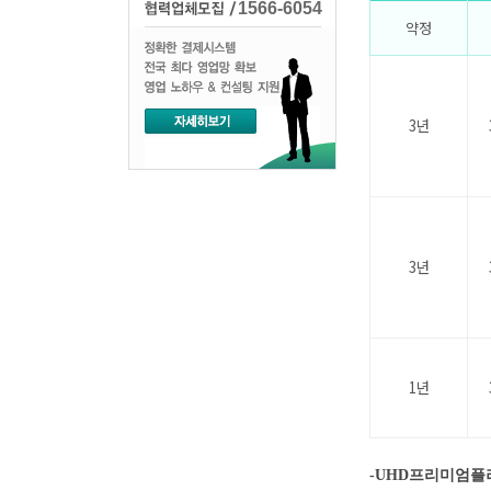
1566-6054
약정
3년
3년
1년
-
UHD프리미엄플