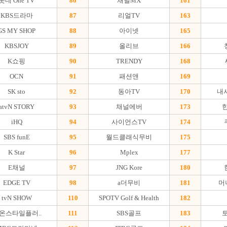
롯데 One TV
86
채널MX
161
KBS드라마
87
리얼TV
163
GS MY SHOP
88
아이넷
165
KBSJOY
89
올리브
166
K쇼핑
90
TRENDY
168
OCN
91
패션앤
169
SK sto
92
동아TV
170
내
atvN STORY
93
채널에버
173
iHQ
94
사이언스TV
174
SBS funE
95
월드클래식무비
175
K Star
96
Mplex
177
E채널
97
JNG Kore
180
EDGE TV
98
a더무비
181
머
tvN SHOW
110
SPOTV Golf & Health
182
J온스타일플러..
111
SBS골프
183