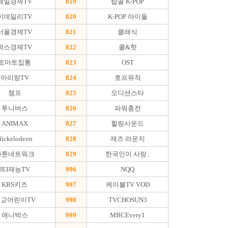
매일경제TV
819
탑골 K-POP
이데일리TV
820
K-POP 아이돌
서울경제TV
821
클래식
팍스경제TV
822
쿨&핫
토마토집통
823
OST
아리랑TV
824
호프뮤직
챔프
825
오디션스타
투니버스
826
파워충전
ANIMAX
827
힐링사운드
ickelodeon
828
재즈 라운지
카툰네트워크
829
한국인이 사랑..
JEI재능TV
996
NQQ
KBS키즈
997
케이블TV VOD
교어린이TV
998
TVCHOSUN3
애니박스
999
MBCEvery1