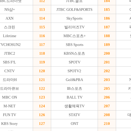
MBC드라마넷
112
JTBC골프
184
NS샵+
113
JTBC GOLF&SPORTS
185
AXN
114
SkySports
186
스크린
115
빌리어즈TV
187
Lifetime
116
MBC스포츠+
188
TVCHOSUN2
117
SBS Sports
189
JTBC2
118
KBSN스포츠
200
SBS F!L
119
SPOTV
201
CNTV
120
SPOTV2
202
드라마H
121
Golf&PBA
203
N
드라마큐브
122
IB스포츠
205
MBC ON
123
BALL TV
206
M-NET
124
생활체육TV
207
FUN TV
126
STATV
208
대
KBS Story
127
ONT
210