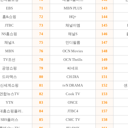
EBS
71
MBN PLUS
143
홈&쇼핑
72
HQ+
144
JTBC
73
채널이엠
145
NS홈쇼핑
74
채널S
146
채널A
75
인디필름
147
MBN
76
OCN Movies
148
TV조선
78
OCN Thrills
149
공영쇼핑
79
씨네프
150
드라맥스
80
CH.DIA
151
신세계쇼핑
81
tvN DRAMA
152
샌
연합뉴스TV
82
Cook TV
153
YTN
83
ONCE
156
대홈쇼핑플러..
84
JTBC4
157
SBS플러스
85
CMC TV
158