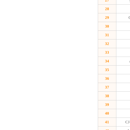
27
28
29
30
31
32
33
34
35
36
37
38
39
40
41
C