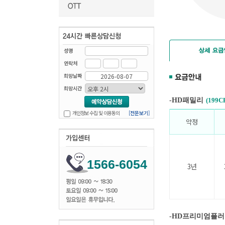
성명
연락처
희망날짜
희망시간
-
HD패밀리
(199C
개인정보 수집 및 이용동의
[전문보기]
약정
1566-6054
3년
-
HD프리미엄플러