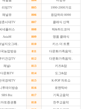
채널숨
804
러빙유
리빙TV
805
1990-2000가요
채널유
806
응답하라 8090
청춘시대TV
807
클래식 산책
씨네플러스
808
락&하드코어
AsiaM
809
명품 클래식
셔널지오그래..
810
키스 더 트롯
한국농업방송
811
다문화가족음악..
쿠키건강TV
812
다문화가족음악..
채널i
813
키즈&맘
다문화TV
814
도그&맘
한국경제TV
815
K-POP 차트쇼
니투데이방송
816
로맨틱바
SBS Biz
817
기독교음악
토마토증권통
818
천주교음악