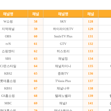
채널명
채널
채널명
채널
W쇼핑
58
SKY
128
지역채널
59
하이라이트TV
129
OBS
60
SmileTV Plus
131
tvN
61
GTV
132
쇼핑엔티
62
히스토리
133
SBS
63
채널칭
134
CJ온스타일
64
채널차이나
135
KBS2
65
중화TV
136
롯데홈쇼핑
66
TVasia Plus
137
KBS1
67
채널나우
138
GS홈쇼핑
68
텔레노벨라
139
MBC
69
채널J
141
현대홈쇼핑
70
채널A플러스
142