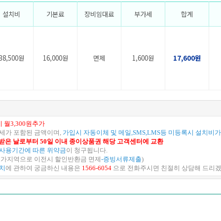
설치비
기본료
장비임대료
부가세
합계
38,500원
16,000원
면제
1,600원
17,600원
 월3,300원추가
가세가 포함된 금액이며,
가입시 자동이체 및 메일,SMS,LMS등 미등록시 설치비가
받은 날로부터 50일 이내 종이상품권 해당 고객센터에 교환
사용기간에 따른 위약금
이 청구됩니다.
 불가지역으로 이전시 할인반환금 면제
-증빙서류제출
)
설치
에 관하여 궁금하신 내용은
1566-6054
으로 전화주시면 친절히 상담해 드리겠