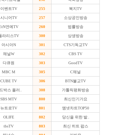
이벤트TV
255
복지TV
시니어TV
257
소상공인방송
EtN연예TV
260
법률방송
폴라리스TV
300
상생방송
아시아N
301
CTS기독교TV
채널W
302
CBS TV
다큐원
303
GoodTV
MBC M
305
C채널
CUBE TV
306
BTN불교TV
드박스 플러..
308
가톨릭평화방송
SBS MTV
800
최신인기가요
뉴트로TV
801
엠넷차트TOP50
OLIFE
802
당신을 위한 발..
tbsTV
803
최신 히트 팝스