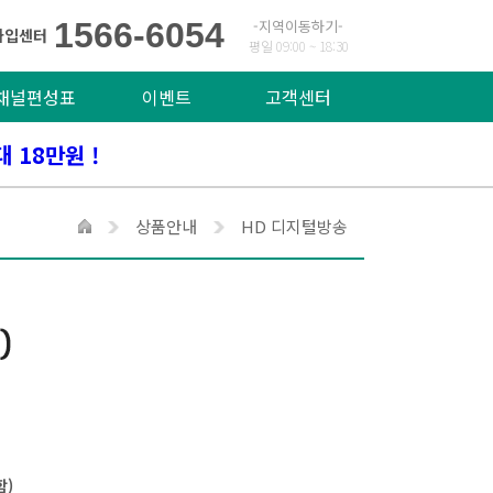
1566-6054
-지역이동하기-
가입센터
평일 09:00 ~ 18:30
채널편성표
이벤트
고객센터
대 18만원 !
상품안내
HD 디지털방송
함)