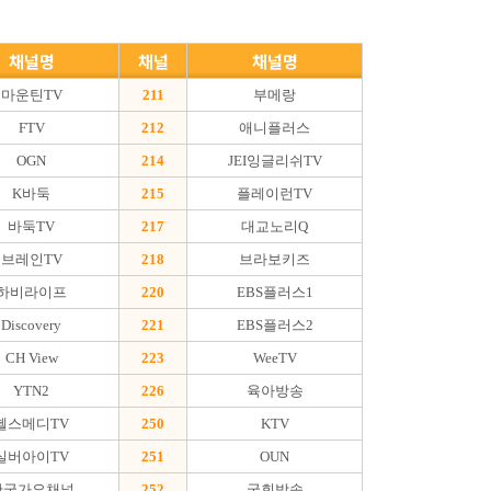
채널명
채널
채널명
마운틴TV
211
부메랑
FTV
212
애니플러스
OGN
214
JEI잉글리쉬TV
K바둑
215
플레이런TV
바둑TV
217
대교노리Q
브레인TV
218
브라보키즈
하비라이프
220
EBS플러스1
Discovery
221
EBS플러스2
CH View
223
WeeTV
YTN2
226
육아방송
헬스메디TV
250
KTV
실버아이TV
251
OUN
한국가요채널
252
국회방송