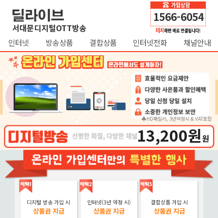
1566-6054
서대문디지털OTT방송
인터넷
방송상품
결합상품
인터넷전화
채널안내
♣HD패밀리, 3년약정시 & VAT포함
13,200원
원
디지털 방송 가입 시
인터넷(3년 약정 시)
결합상품 가입 시
상품권 지급
상품권 지급
상품권 지급