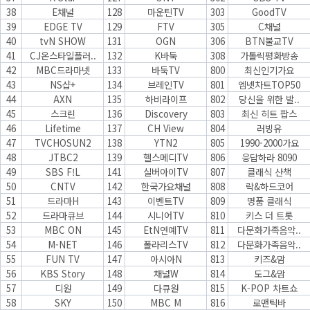
38
E채널
128
마운틴TV
303
GoodTV
39
EDGE TV
129
FTV
305
C채널
40
tvN SHOW
131
OGN
306
BTN불교TV
41
CJ온스타일플러..
132
K바둑
308
가톨릭평화방송
42
MBC드라마넷
133
바둑TV
800
최신인기가요
43
NS샵+
134
브레인TV
801
엠넷차트TOP50
44
AXN
135
하비라이프
802
당신을 위한 발..
45
스크린
136
Discovery
803
최신 히트 팝스
46
Lifetime
137
CH View
804
러빙유
47
TVCHOSUN2
138
YTN2
805
1990-2000가요
48
JTBC2
139
헬스메디TV
806
응답하라 8090
49
SBS F!L
141
실버아이TV
807
클래식 산책
50
CNTV
142
한국가요채널
808
락&하드코어
51
드라마H
143
이벤트TV
809
명품 클래식
52
드라마큐브
144
시니어TV
810
키스 더 트롯
53
MBC ON
145
EtN연예TV
811
다문화가족음악..
54
M-NET
146
폴라리스TV
812
다문화가족음악..
55
FUN TV
147
아시아N
813
키즈&맘
56
KBS Story
148
채널W
814
도그&맘
57
디원
149
다큐원
815
K-POP 차트쇼
58
SKY
150
MBC M
816
로맨틱바