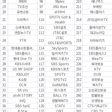
18
MBN
96
Mplex
210
애니박스
19
TV조선
97
JNG Kore
211
부메랑
20
공영쇼핑
98
a더무비
212
애니플러스
SPOTV Golf &
21
드라맥스
110
214
JEI잉글리쉬TV
Health
22
신세계쇼핑
111
SBS골프
215
플레이런TV
23
연합뉴스TV
112
JTBC골프
217
대교노리Q
JTBC
24
YTN
113
218
브라보키즈
GOLF&SPORTS
25
현대홈쇼핑플러..
114
SkySports
220
EBS플러스1
26
SBS플러스
115
빌리어즈TV
221
EBS플러스2
27
롯데 One TV
116
MBC스포츠+
223
WeeTV
28
KBS드라마
117
SBS Sports
226
육아방송
29
GS MY SHOP
118
KBSN스포츠
250
KTV
30
KBSJOY
119
SPOTV
251
OUN
31
K쇼핑
120
SPOTV2
252
국회방송
32
OCN
121
Golf&PBA
255
복지TV
33
SK sto
122
IB스포츠
257
소상공인방송
34
atvN STORY
123
BALL TV
260
법률방송
35
iHQ
124
생활체육TV
300
상생방송
36
SBS funE
126
STATV
301
CTS기독교TV
37
K Star
127
ONT
302
CBS TV