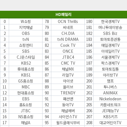
HD패밀리
0
W쇼핑
78
OCN Thrills
180
한국경제TV
1
지역채널
79
씨네프
181
머니투데이방송
2
OBS
80
CH.DIA
182
SBS Biz
3
tvN
81
tvN DRAMA
183
토마토증권통
4
쇼핑엔티
82
Cook TV
184
매일경제TV
5
SBS
83
ONCE
185
이데일리TV
6
CJ온스타일
84
JTBC4
186
서울경제TV
7
KBS2
85
CMC TV
187
팍스경제TV
8
롯데홈쇼핑
86
채널MX
188
토마토집통
9
KBS1
87
리얼TV
189
아리랑TV
10
GS홈쇼핑
88
아이넷
200
챔프
11
MBC
89
올리브
201
투니버스
12
현대홈쇼핑
90
TRENDY
202
ANIMAX
13
EBS
91
패션앤
203
Nickelodeon
14
홈&쇼핑
92
동아TV
205
카툰네트워크
15
JTBC
93
채널에버
206
JEI재능TV
16
NS홈쇼핑
94
사이언스TV
207
KBS키즈
17
채널A
95
월드클래식무비
208
대교어린이TV