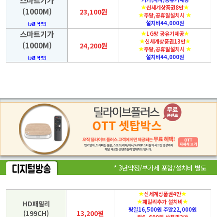
스마트기가
신세계상품권8만
(1000M)
23,100원
주말,공휴일설치시
설치비44,000원
(3년 약정)
스마트기가
LG망 공유기제공
신세계상품권13만
(1000M)
24,200원
주말,공휴일설치시
설치비44,000원
(3년 약정)
* 3년약정/부가세 포함/설치비 별도
신세계상품권4만
패밀리추가 설치비
HD패밀리
평일16,500원 주말22,000원
(199CH)
13,200원
월6, 600원 상품권2만