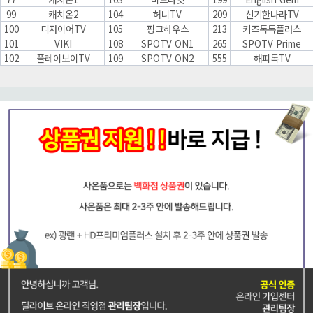
99
캐치온2
104
허니TV
209
신기한나라TV
100
디자이어TV
105
핑크하우스
213
키즈톡톡플러스
101
VIKI
108
SPOTV ON1
265
SPOTV Prime
102
플레이보이TV
109
SPOTV ON2
555
해피독TV