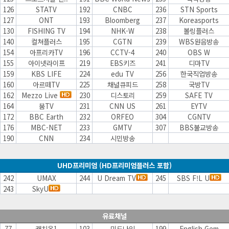
126
STATV
192
CNBC
236
STN Sports
127
ONT
193
Bloomberg
237
Koreasports
130
FISHING TV
194
NHK-W
238
볼링플러스
140
컬쳐플러스
195
CGTN
239
WBS원음방송
154
아프리카TV
196
CCTV-4
240
OBS W
155
아이넷라이프
219
EBS키즈
241
디마TV
159
KBS LIFE
224
edu TV
256
한국직업방송
160
아르떼TV
225
채널큐피드
258
국방TV
162
Mezzo Live
230
디스토리
259
SAFE TV
164
붐TV
231
CNN US
261
EYTV
172
BBC Earth
232
ORFEO
304
CGNTV
176
MBC-NET
233
GMTV
307
BBS불교방송
190
CNN
234
시민방송
UHD프리미엄
(HD프리미엄플러스 포함)
242
UMAX
244
U Dream TV
245
SBS F!L U
243
SkyU
유료채널
77
캐치온1
103
미드나잇
199
English Gem