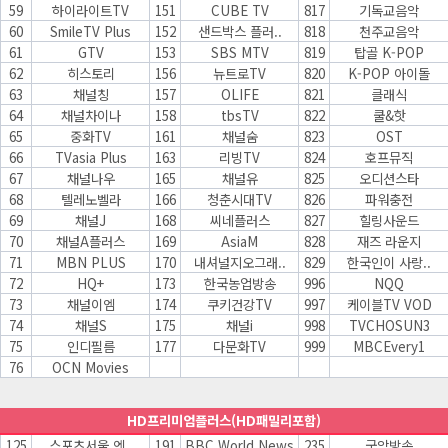
59
하이라이트TV
151
CUBE TV
817
기독교음악
60
SmileTV Plus
152
샌드박스 플러..
818
천주교음악
61
GTV
153
SBS MTV
819
탑골 K-POP
62
히스토리
156
뉴트로TV
820
K-POP 아이돌
63
채널칭
157
OLIFE
821
클래식
64
채널차이나
158
tbsTV
822
쿨&핫
65
중화TV
161
채널숨
823
OST
66
TVasia Plus
163
리빙TV
824
호프뮤직
67
채널나우
165
채널유
825
오디션스타
68
텔레노벨라
166
청춘시대TV
826
파워충전
69
채널J
168
씨네플러스
827
힐링사운드
70
채널A플러스
169
AsiaM
828
재즈 라운지
71
MBN PLUS
170
내셔널지오그래..
829
한국인이 사랑..
72
HQ+
173
한국농업방송
996
NQQ
73
채널이엠
174
쿠키건강TV
997
케이블TV VOD
74
채널S
175
채널i
998
TVCHOSUN3
75
인디필름
177
다문화TV
999
MBCEvery1
76
OCN Movies
HD프리미엄플러스(HD패밀리포함)
125
스포츠서울 엔..
191
BBC World News
235
국악방송