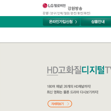
강원방송
강원
(양구/인제/철원/춘천/홍천/화천)