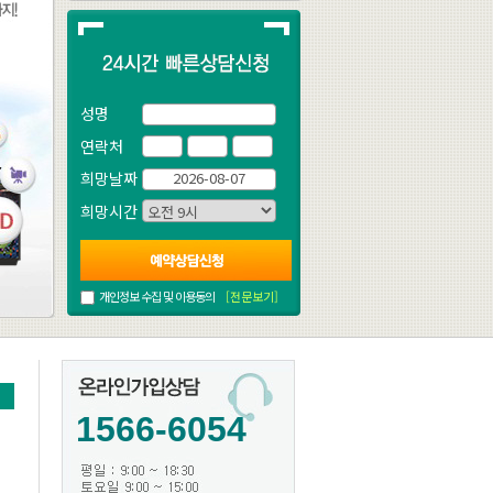
성명
연락처
희망날짜
희망시간
개인정보 수집 및 이용동의
[전문보기]
1566-6054